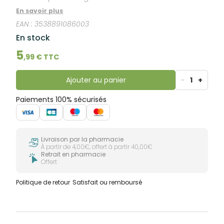
En savoir plus
EAN :
3538891086003
En stock
5
,
99
€ TTC
Ajouter au panier
-
1
+
Paiements 100% sécurisés
Livraison par la pharmacie
À partir de 4,00€, offert à partir 40,00€
Retrait en pharmacie
Offert
Politique de retour
Satisfait ou remboursé