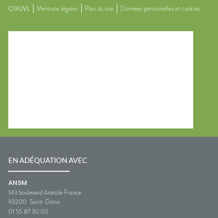
CGUVL
Mentions légales
Plan du site
Données personnelles et cookies
EN ADÉQUATION AVEC
ANSM
143 boulevard Anatole France
93200
Saint-Denis
01 55 87 30 00