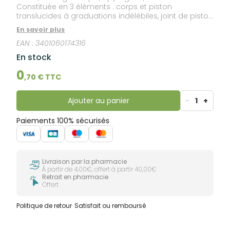
Constituée en 3 éléments : corps et piston
translucides à graduations indélébiles, joint de piston
lubrifié à la silicone. Montée ou sertie avec aiguille BD
En savoir plus
Microlance avec embase translucide cône Luer.
EAN :
3401060174316
Equipée d'un capuchon protecteur au niveau de
l'aiguille qui garantit la sécurité et la stérilité de
En stock
l'aiguille jusqu'à son utilisation. Embase code couleur
Afnor. Combinaison qui permet tous les types
0
,
70
€ TTC
d'injection.
Ajouter au panier
-
1
+
Paiements 100% sécurisés
Livraison par la pharmacie
À partir de 4,00€, offert à partir 40,00€
Retrait en pharmacie
Offert
Politique de retour
Satisfait ou remboursé