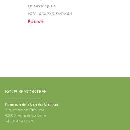
En savoir plus
EAN :
4042809382846
Épuisé
NOUS RENCONTRER
Pharmacie de la Gare des Grésillons
276, avenue des Grésillons
92600
Asnières-sur-Seine
Tel :
01 47 93 03 15