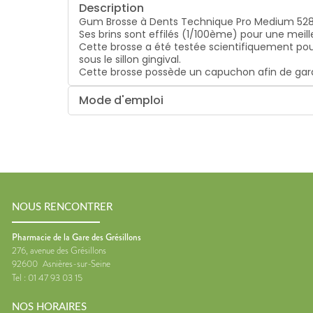
Description
Gum Brosse à Dents Technique Pro Medium 528 e
Ses brins sont effilés (1/100ème) pour une meil
Cette brosse a été testée scientifiquement pour 
sous le sillon gingival.
Cette brosse possède un capuchon afin de gara
Mode d'emploi
NOUS RENCONTRER
Pharmacie de la Gare des Grésillons
276, avenue des Grésillons
92600
Asnières-sur-Seine
Tel :
01 47 93 03 15
NOS HORAIRES