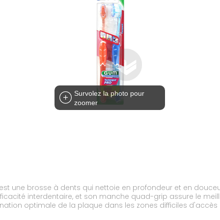
Survolez la photo pour
zoomer
 une brosse à dents qui nettoie en profondeur et en douceur p
cité interdentaire, et son manche quad-grip assure le meilleur angle de
tion optimale de la plaque dans les zones difficiles d'accès : en
tir une hygiène parfaite.