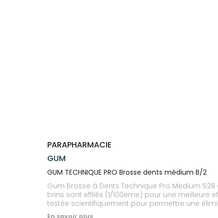
Trousse à
alimentaires
CHEVEUX
VOTRE
NOTRE
pharmacie
APPLICATION
ÉQUIPE
Dispositifs
Cheveux
DE SANTÉ
médicaux
NOS
Corps
SPÉCIALITÉS
Homme
INFORMATIONS
UTILES
Solaire
PHARMACIES
Visage
DE GARDE
PARAPHARMACIE
GUM
GUM TECHNIQUE PRO Brosse dents médium B/2
Gum Brosse à Dents Technique Pro Medium 528 est
brins sont effilés (1/100ème) pour une meilleure effica
testée scientifiquement pour permettre une élimina
Cette brosse possède un capuchon afin de garan
En savoir plus