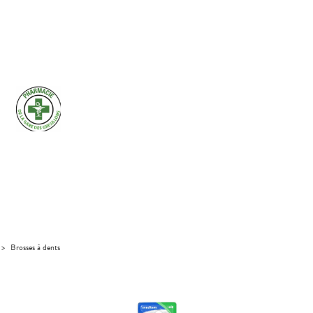
>
Brosses à dents