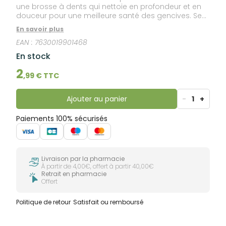
une brosse à dents qui nettoie en profondeur et en
douceur pour une meilleure santé des gencives. Ses
brins sont effilés (1/100ème) pour une meilleure
En savoir plus
efficacité interdentaire, et son manche quad-grip
EAN :
7630019901468
assure le meilleur angle de brossage (45°) Cette
brosse a été testée scientifiquement pour permettre
En stock
une élimination optimale de la plaque dans les
zones difficiles d'accès : entre les dents, le long et
2
,
99
€ TTC
sous le sillon gingival. Cette brosse possède un
capuchon afin de garantir une hygiène parfaite.
Ajouter au panier
-
1
+
Paiements 100% sécurisés
Livraison par la pharmacie
À partir de 4,00€, offert à partir 40,00€
Retrait en pharmacie
Offert
Politique de retour
Satisfait ou remboursé