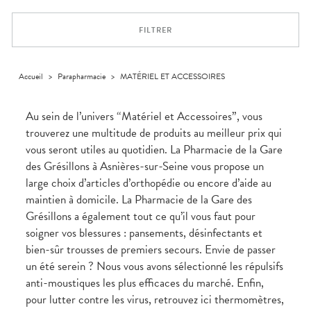
Trousse à
alimentaires
CHEVEUX
VOTRE
NOTRE
pharmacie
APPLICATION
ÉQUIPE
Dispositifs
Cheveux
DE SANTÉ
FILTRER
médicaux
NOS
Corps
SPÉCIALITÉS
Homme
INFORMATIONS
UTILES
Solaire
Accueil
>
Parapharmacie
>
MATÉRIEL ET ACCESSOIRES
PHARMACIES
Visage
DE GARDE
Au sein de l’univers “Matériel et Accessoires”, vous
trouverez une multitude de produits au meilleur prix qui
vous seront utiles au quotidien. La Pharmacie de la Gare
des Grésillons à Asnières-sur-Seine vous propose un
large choix d’articles d’orthopédie ou encore d’aide au
maintien à domicile. La Pharmacie de la Gare des
Grésillons a également tout ce qu’il vous faut pour
soigner vos blessures : pansements, désinfectants et
bien-sûr trousses de premiers secours. Envie de passer
un été serein ? Nous vous avons sélectionné les répulsifs
anti-moustiques les plus efficaces du marché. Enfin,
pour lutter contre les virus, retrouvez ici thermomètres,