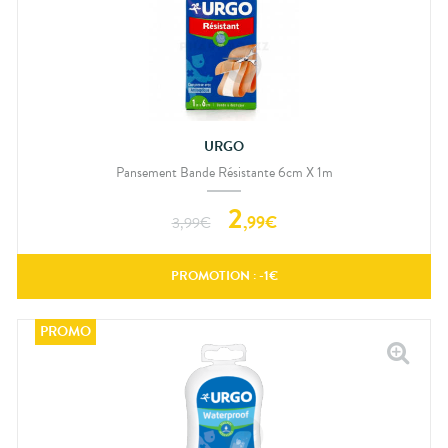
URGO
Pansement Bande Résistante 6cm X 1m
2
,
99
€
3,99
€
PROMOTION : -
1
€