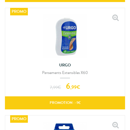
URGO
Pansements Extensibles X60
6
,
99
€
7,99
€
PROMOTION : -
1
€