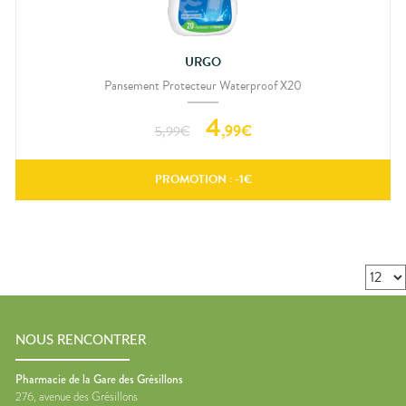
URGO
Pansement Protecteur Waterproof X20
4
,
99
€
5,99
€
PROMOTION : -
1
€
NOUS RENCONTRER
Pharmacie de la Gare des Grésillons
276, avenue des Grésillons