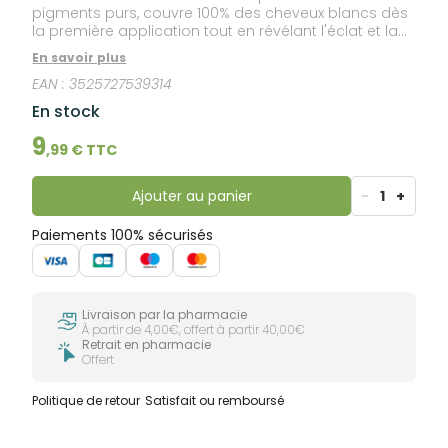
pigments purs, couvre 100% des cheveux blancs dès
la première application tout en révélant l'éclat et la
brillance des cheveux. Enrichie en protéines
En savoir plus
végétales, Color&Soin® colore parfaitement le
EAN :
3525727539314
cheveu tout en le rendant soyeux et ce, sans
l'alourdir !
En stock
9
,
99
€ TTC
Ajouter au panier
-
1
+
Paiements 100% sécurisés
Livraison par la pharmacie
À partir de 4,00€, offert à partir 40,00€
Retrait en pharmacie
Offert
Politique de retour
Satisfait ou remboursé