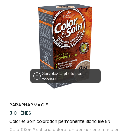
Trousse à
alimentaires
CHEVEUX
VOTRE
NOTRE
pharmacie
APPLICATION
ÉQUIPE
Dispositifs
Cheveux
DE SANTÉ
médicaux
NOS
Corps
SPÉCIALITÉS
Homme
INFORMATIONS
UTILES
Solaire
PHARMACIES
Visage
DE GARDE
Survolez la photo pour
zoomer
PARAPHARMACIE
3 CHÊNES
Color et Soin coloration permanente Blond Blé 8N
Color&Soin® est une coloration permanente riche en